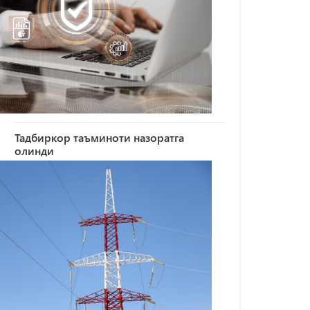
Тадбиркор таъминоти назоратга
олинди