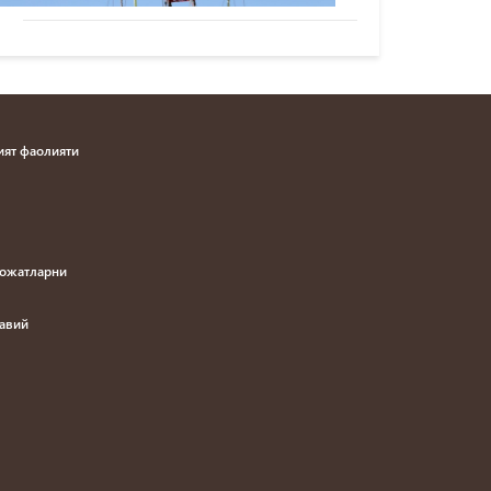
ят фаолияти
рожатларни
навий