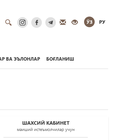
ЎЗ
РУ
Р ВА ЭЪЛОНЛАР
БОҒЛАНИШ
ШАХСИЙ КАБИНЕТ
маиший истеъмолчилар учун