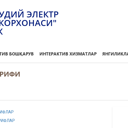
УДИЙ ЭЛЕКТР
КОРХОНАСИ"
Ж
ТИВ БОШҚАРУВ
ИНТЕРАКТИВ ХИЗМАТЛАР
ЯНГИЛИКЛА
АРИФИ
РИФЛAР
ЪРИФЛАР