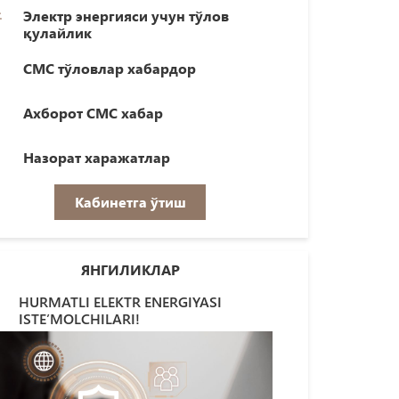
Электр энергияси учун тўлов
қулайлик
СМС тўловлар хабардор
Ахборот СМС хабар
Назорат харажатлар
Кабинетга ўтиш
ЯНГИЛИКЛАР
HURMATLI ELEKTR ENERGIYASI
ISTE’MOLCHILARI!