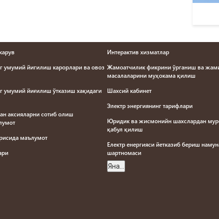
карув
Интерактив хизматлар
г умумий йигилиш карорлари ва овоз
Жамоатчилик фикрини ўрганиш ва жами
масалаларини муҳокама қилиш
г умумий йиғилиш ўтказиш хақидаги
Шахсий кабинет
Электр энергиянинг тарифлари
ан аксияларни сотиб олиш
Юридик ва жисмонийн шахслардан му
ълумот
қабул қилиш
ғрисида маълумот
Електр енергияси йетказиб бериш наму
лари
шартномаси
Яна...