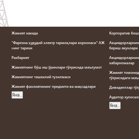
Жамият хакида
Корпоратив бош
"Фарғона ҳудудий электр тармоқлари корхонаси" АЖ
Акциядорларнин
нинг тарихи
бериш якунлари
Рахбарият
Акциядорларнин
хабарномалар
Жамиятнинг бўш иш ўринлари тўғрисида маълумот
Жамият томонид
Жамиятнинг ташкилий тузилмаси
тўғрисидаги ма
Жамият фаолиятининг предмети ва мақсадлари
Дивидентлар тў
Яна...
Aудитор хулоса
Яна...