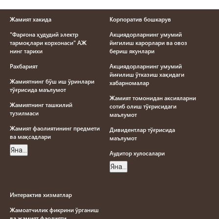
Жамият хакида
Корпоратив бошкарув
"Фарғона ҳудудий электр
Акциядорларнинг умумий
тармоқлари корхонаси" АЖ
йигилиш карорлари ва овоз
нинг тарихи
бериш якунлари
Рахбарият
Акциядорларнинг умумий
йиғилиш ўтказиш хақидаги
Жамиятнинг бўш иш ўринлари
хабарномалар
тўғрисида маълумот
Жамият томонидан аксияларни
Жамиятнинг ташкилий
сотиб олиш тўғрисидаги
тузилмаси
маълумот
Жамият фаолиятининг предмети
Дивидентлар тўғрисида
ва мақсадлари
маълумот
Яна...
Aудитор хулосалари
Яна...
Интерактив хизматлар
Жамоатчилик фикрини ўрганиш
ва жамият фаолияти