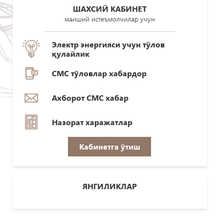
ШАХСИЙ КАБИНЕТ
маиший истеъмолчилар учун
Электр энергияси учун тўлов
қулайлик
СМС тўловлар хабардор
Ахборот СМС хабар
Назорат харажатлар
Кабинетга ўтиш
ЯНГИЛИКЛАР