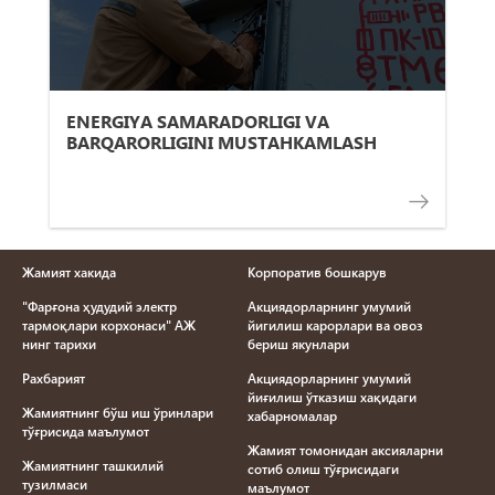
ENERGIYA SAMARADORLIGI VA
BARQARORLIGINI MUSTAHKAMLASH
Жамият хакида
Корпоратив бошкарув
"Фарғона ҳудудий электр
Акциядорларнинг умумий
тармоқлари корхонаси" АЖ
йигилиш карорлари ва овоз
нинг тарихи
бериш якунлари
Рахбарият
Акциядорларнинг умумий
йиғилиш ўтказиш хақидаги
Жамиятнинг бўш иш ўринлари
хабарномалар
тўғрисида маълумот
Жамият томонидан аксияларни
Жамиятнинг ташкилий
сотиб олиш тўғрисидаги
тузилмаси
маълумот