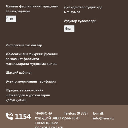
Жамият фаолиятининг предмети
Дивидентлар тўғрисида
ва мақсадлари
маълумот
Яна...
Aудитор хулосалари
Яна...
Интерактив хизматлар
Жамоатчилик фикрини ўрганиш
ва жамият фаолияти
масалаларини муҳокама қилиш
Шахсий кабинет
Электр энергиянинг тарифлари
Юридик ва жисмонийн
шахслардан мурожатларни
қабул қилиш
Електр енергияси йетказиб
1154
"ФAРҒОНA
Telefon: (0 373)
E-mail:
бериш намунавий шартномаси
ҲУДУДИЙ ЭЛЕКТР
244-38-11
info@feres.uz
Яна...
ТAРМОҚЛAРИ
КОРХОНAСИ" AЖ