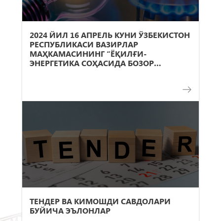
2024 ЙИЛ 16 АПРЕЛЬ КУНИ ЎЗБЕКИСТОН
РЕСПУБЛИКАСИ ВАЗИРЛАР
МАҲКАМАСИНИНГ “ЁҚИЛҒИ-
ЭНЕРГЕТИКА СОҲАСИДА БОЗОР
МЕХАНИЗМЛАРИНИ ЖОРИЙ
ЭТИШНИНГ ҚЎШИМЧА ЧОРА-
ТАДБИРЛАРИ ТЎҒРИСИДА” ГИ ҚАРОРИ
ҚАБУЛ ҚИЛИНДИ.
ТЕНДЕР ВА КИМОШДИ САВДОЛАРИ
БУЙИЧА ЭЪЛОНЛАР