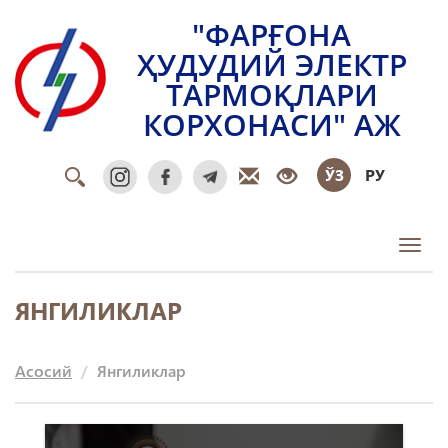
"ФАРҒОНА
ҲУДУДИЙ ЭЛЕКТР
ТАРМОҚЛАРИ
КОРХОНАСИ" АЖ
ЎЗ
РУ
Toggl
ЯНГИЛИКЛАР
Асосий
Янгиликлар