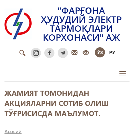
"ФАРҒОНА
ҲУДУДИЙ ЭЛЕКТР
ТАРМОҚЛАРИ
КОРХОНАСИ" АЖ
ЎЗ
РУ
Toggl
ЖАМИЯТ ТОМОНИДАН
АКЦИЯЛАРНИ СОТИБ ОЛИШ
ТЎҒРИСИСДА МАЪЛУМОТ.
Асосий