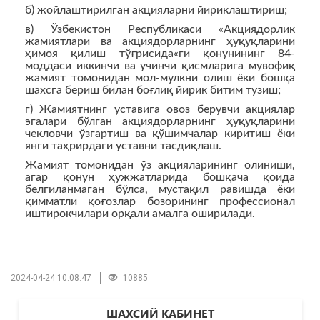
б) жойлаштирилган акцияларни йириклаштириш;
в) Ўзбекистон Республикаси «Акциядорлик
жамиятлари ва акциядорларнинг ҳуқуқларини
ҳимоя қилиш тўғрисида«ги қонунининг 84-
моддаси иккинчи ва учинчи қисмларига мувофиқ
жамият томонидан мол-мулкни олиш ёки бошқа
шахсга бериш билан боғлиқ йирик битим тузиш;
г) Жамиятнинг уставига овоз берувчи акциялар
эгалари бўлган акциядорларнинг ҳуқуқларини
чекловчи ўзгартиш ва қўшимчалар киритиш ёки
янги таҳрирдаги уставни тасдиқлаш.
Жамият томонидан ўз акцияларининг олиниши,
агар қонун ҳужжатларида бошқача қоида
белгиланмаган бўлса, мустақил равишда ёки
қимматли қоғозлар бозорининг профессионал
иштирокчилари орқали амалга оширилади.
2024-04-24 10:08:47
10885
ШАХСИЙ КАБИНЕТ