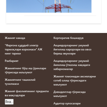
Жамият хакида
Корпоратив бошкарув
"Фарғона ҳудудий электр
Акциядорларнинг умумий
тармоқлари корхонаси" АЖ
йигилиш карорлари ва овоз
нинг тарихи
бериш якунлари
Рахбарият
Акциядорларнинг умумий
йиғилиш ўтказиш хақидаги
Жамиятнинг бўш иш ўринлари
хабарномалар
тўғрисида маълумот
Жамият томонидан аксияларни
Жамиятнинг ташкилий
сотиб олиш тўғрисидаги
тузилмаси
маълумот
Жамият фаолиятининг предмети
Дивидентлар тўғрисида
ва мақсадлари
маълумот
Яна...
Aудитор хулосалари