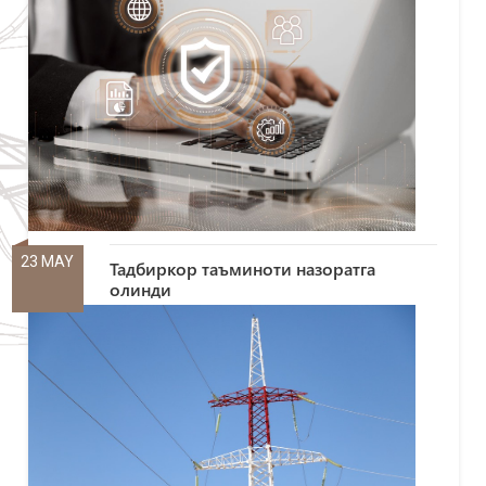
23 MAY
Тадбиркор таъминоти назоратга
олинди