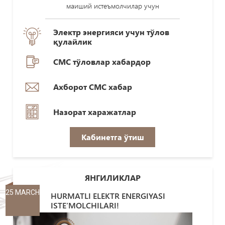
маиший истеъмолчилар учун
Электр энергияси учун тўлов
қулайлик
СМС тўловлар хабардор
Ахборот СМС хабар
Назорат харажатлар
Кабинетга ўтиш
ЯНГИЛИКЛАР
25 MARCH
HURMATLI ELEKTR ENERGIYASI
ISTE’MOLCHILARI!