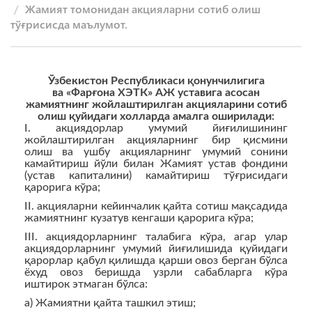
Жамият томонидан акцияларни сотиб олиш
тўғрисисда маълумот.
Ўзбекистон Республикаси қонунчилигига
ва «Фарғона ХЭТК» АЖ уставига асосан
жамиятнинг жойлаштирилган акцияларини сотиб
олиш қуйидаги холларда амалга оширилади:
I. акциядорлар умумий йиғилишининг
жойлаштирилган акцияларнинг бир қисмини
олиш ва ушбу акцияларнинг умумий сонини
камайтириш йўли билан Жамият устав фондини
(устав капиталини) камайтириш тўғрисидаги
қарорига кўра;
II. акцияларни кейинчалик қайта сотиш мақсадида
жамиятнинг кузатув кенгаши қарорига кўра;
III. акциядорларнинг талабига кўра, агар улар
акциядорларнинг умумий йиғилишида қуйидаги
қарорлар қабул қилишда қарши овоз берган бўлса
ёхуд овоз беришда узрли сабабларга кўра
иштирок этмаган бўлса:
а) Жамиятни қайта ташкил этиш;