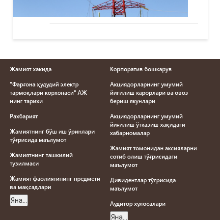
Жамият хакида
Корпоратив бошкарув
"Фарғона ҳудудий электр
Акциядорларнинг умумий
тармоқлари корхонаси" АЖ
йигилиш карорлари ва овоз
нинг тарихи
бериш якунлари
Рахбарият
Акциядорларнинг умумий
йиғилиш ўтказиш хақидаги
Жамиятнинг бўш иш ўринлари
хабарномалар
тўғрисида маълумот
Жамият томонидан аксияларни
Жамиятнинг ташкилий
сотиб олиш тўғрисидаги
тузилмаси
маълумот
Жамият фаолиятининг предмети
Дивидентлар тўғрисида
ва мақсадлари
маълумот
Яна...
Aудитор хулосалари
Яна...