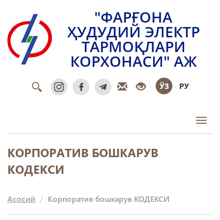
"ФАРҒОНА
ҲУДУДИЙ ЭЛЕКТР
ТАРМОҚЛАРИ
КОРХОНАСИ" АЖ
ЎЗ
РУ
Toggl
КОРПОРАТИВ БОШКАРУВ
КОДЕКСИ
Асосий
Корпоратив бошкарув КОДЕКСИ