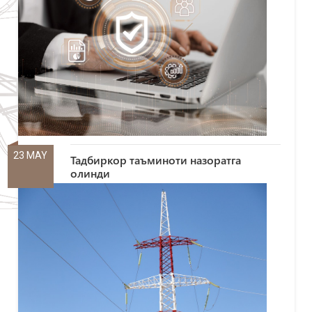
23 MAY
Тадбиркор таъминоти назоратга
олинди