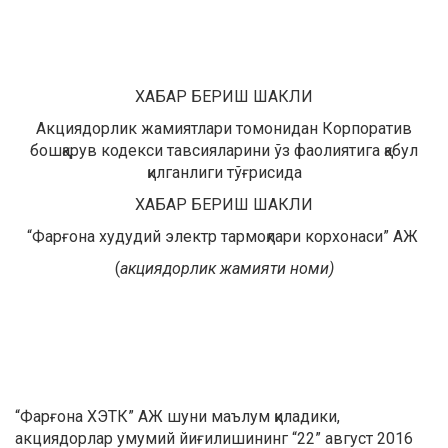
ХАБАР БЕРИШ ШАКЛИ
Акциядорлик жамиятлари томонидан Корпоратив
бошқарув кодекси тавсияларини ўз фаолиятига қабул
қилганлиги тўғрисида
ХАБАР БЕРИШ ШАКЛИ
“Фарғона худудий электр тармоқлари корхонаси” АЖ
(
акциядорлик жамияти номи)
“Фарғона ХЭТК” АЖ шуни маълум қиладики,
акциядорлар умумий йиғилишининг “22” август 2016