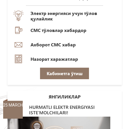
Электр энергияси учун тўлов
қулайлик
СМС тўловлар хабардор
Ахборот СМС хабар
Назорат харажатлар
Кабинетга ўтиш
ЯНГИЛИКЛАР
25 MARCH
HURMATLI ELEKTR ENERGIYASI
ISTE’MOLCHILARI!