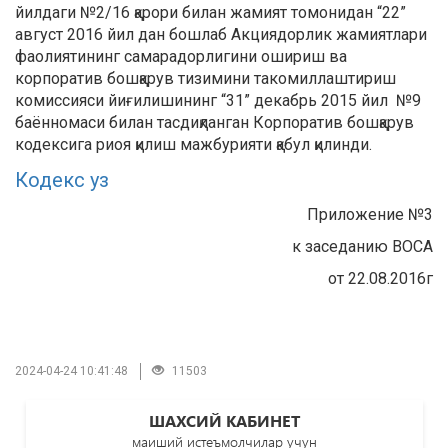
йилдаги №2/16 қарори билан жамият томонидан “22”
август 2016 йил дан бошлаб Акциядорлик жамиятлари
фаолиятининг самарадорлигини ошириш ва
корпоратив бошқарув тизимини такомиллаштириш
комиссияси йиғилишининг “31” декабрь 2015 йил №9
баённомаси билан тасдиқланган Корпоратив бошқарув
кодексига риоя қилиш мажбурияти қабул қилинди.
Кодекс уз
Приложение №3
к заседанию ВОСА
от 22.08.2016г
2024-04-24 10:41:48
11503
ШАХСИЙ КАБИНЕТ
маиший истеъмолчилар учун