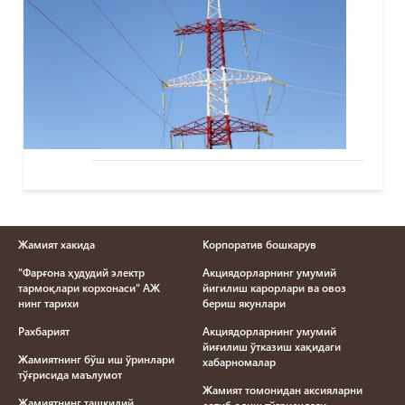
Жамият хакида
Корпоратив бошкарув
"Фарғона ҳудудий электр
Акциядорларнинг умумий
тармоқлари корхонаси" АЖ
йигилиш карорлари ва овоз
нинг тарихи
бериш якунлари
Рахбарият
Акциядорларнинг умумий
йиғилиш ўтказиш хақидаги
Жамиятнинг бўш иш ўринлари
хабарномалар
тўғрисида маълумот
Жамият томонидан аксияларни
Жамиятнинг ташкилий