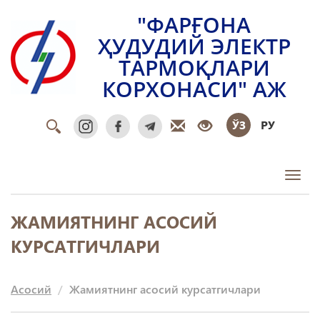
"ФАРҒОНА
ҲУДУДИЙ ЭЛЕКТР
ТАРМОҚЛАРИ
КОРХОНАСИ" АЖ
ЎЗ
РУ
Toggl
ЖАМИЯТНИНГ АСОСИЙ
КУРСАТГИЧЛАРИ
Асосий
Жамиятнинг асосий курсатгичлари