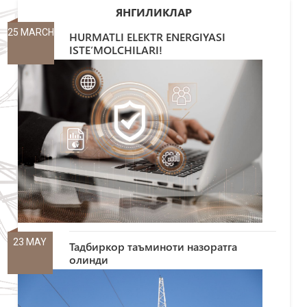
ЯНГИЛИКЛАР
25 MARCH
HURMATLI ELEKTR ENERGIYASI
ISTE’MOLCHILARI!
23 MAY
Тадбиркор таъминоти назоратга
олинди