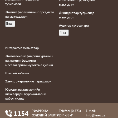
сотиб олиш тўғрисидаги
тузилмаси
маълумот
Жамият фаолиятининг предмети
Дивидентлар тўғрисида
ва мақсадлари
маълумот
Яна...
Aудитор хулосалари
Яна...
Интерактив хизматлар
Жамоатчилик фикрини ўрганиш
ва жамият фаолияти
масалаларини муҳокама қилиш
Шахсий кабинет
Электр энергиянинг тарифлари
Юридик ва жисмонийн
шахслардан мурожатларни
қабул қилиш
Електр енергияси йетказиб
1154
"ФAРҒОНA
Telefon: (0 373)
E-mail:
бериш намунавий шартномаси
ҲУДУДИЙ ЭЛЕКТР
244-38-11
info@feres.uz