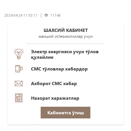
2024-04-24 11:03:11
11148
ШАХСИЙ КАБИНЕТ
маиший истеъмолчилар учун
Электр энергияси учун тўлов
қулайлик
СМС тўловлар хабардор
Ахборот СМС хабар
Назорат харажатлар
Кабинетга ўтиш