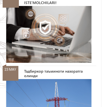
ISTE’MOLCHILARI!
23 MAY
Тадбиркор таъминоти назоратга
олинди