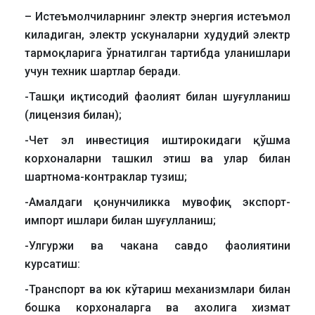
– Истеъмолчиларнинг электр энергия истеъмол
киладиган, электр ускуналарни худудий электр
тармоқларига ўрнатилган тартибда уланишлари
учун техник шартлар беради.
-Ташқи иқтисодий фаолият билан шуғулланиш
(лицензия билан);
-Чет эл инвестиция иштирокидаги қўшма
корхоналарни ташкил этиш ва улар билан
шартнома-контраклар тузиш;
-Амалдаги қонунчиликка мувофиқ экспорт-
импорт ишлари билан шуғулланиш;
-Улгуржи ва чакана савдо фаолиятини
курсатиш:
-Транспорт ва юк кўтариш механизмлари билан
бошка корхоналарга ва ахолига хизмат