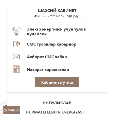
ШАХСИЙ КАБИНЕТ
маиший истеъмолчилар учун
Электр энергияси учун тўлов
қулайлик
СМС тўловлар хабардор
Ахборот СМС хабар
Назорат харажатлар
Кабинетга ўтиш
ЯНГИЛИКЛАР
25 MARCH
HURMATLI ELEKTR ENERGIYASI