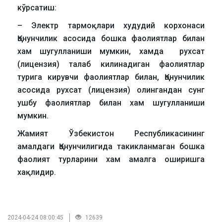
кўрсатиш:
– Электр тармоқлари худудий корхонаси
Қонунчилик асосида бошка фаолиятлар билан
хам шугулланиши мумкин, хамда рухсат
(лицензия) талаб килинадиган фаолиятлар
турига кирувчи фаолиятлар билан, Қонунчилик
асосида рухсат (лицензия) олингандан сунг
ушбу фаолиятлар билан хам шугулланиши
мумкин.
Жамият Ўзбекистон Республикасининг
амалдаги Қонунчилигида такикланмаган бошка
фаолият турларини хам амалга оширишга
хақлидир.
2024-04-24 08:00:45
12639