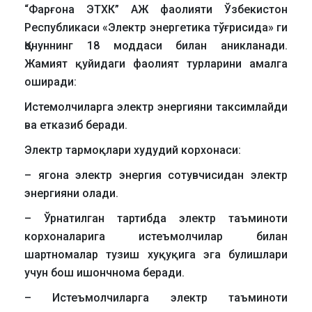
“Фарғона ЭТХК” АЖ фаолияти Ўзбекистон
Республикаси «Электр энергетика тўғрисида» ги
Қонуннинг 18 моддаси билан аникланади.
Жамият қуйидаги фаолият турларини амалга
оширади:
Истемолчиларга электр энергияни таксимлайди
ва етказиб беради.
Электр тармоқлари худудий корхонаси:
– ягона электр энергия сотувчисидан электр
энергияни олади.
– Ўрнатилган тартибда электр таъминоти
корхоналарига истеъмолчилар билан
шартномалар тузиш хуқуқига эга булишлари
учун бош ишончнома беради.
– Истеъмолчиларга электр таъминоти