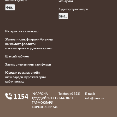
ва мақсадлари
маълумот
Яна...
Aудитор хулосалари
Яна...
Интерактив хизматлар
Жамоатчилик фикрини ўрганиш
ва жамият фаолияти
масалаларини муҳокама қилиш
Шахсий кабинет
Электр энергиянинг тарифлари
Юридик ва жисмонийн
шахслардан мурожатларни
қабул қилиш
Електр енергияси йетказиб
1154
"ФAРҒОНA
Telefon: (0 373)
E-mail:
бериш намунавий шартномаси
ҲУДУДИЙ ЭЛЕКТР
244-38-11
info@feres.uz
Яна...
ТAРМОҚЛAРИ
КОРХОНAСИ" AЖ