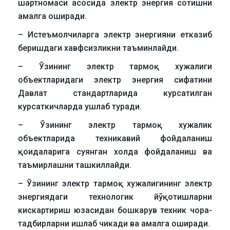
шартномаси асосида электр энергия сотишни
амалга оширади.
– Истеъмолчиларга электр энергияни етказиб
беришдаги хавфсизликни таъминлайди.
– Ўзининг электр тармоқ хужалиги
объектларидаги электр энергия сифатини
Давлат стандартларида курсатилган
курсаткичларда ушлаб туради.
– Ўзининг электр тармоқ хужалик
объектларида техникавий фойдаланиш
қоидаларига суянган холда фойдаланиш ва
таъмирлашни ташкиллайди.
– Ўзининг электр тармоқ хужалигининг электр
энергиядаги технологик йўқотишларни
кискартириш юзасидан бошкарув техник чора-
тадбирларни ишлаб чикади ва амалга оширади.