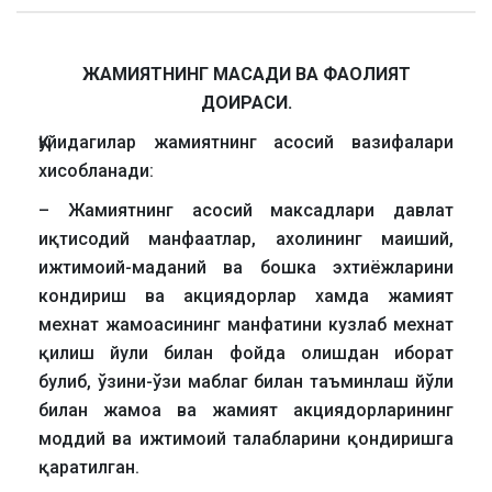
ЖАМИЯТНИНГ МА
САДИ ВА ФАОЛИЯТ
ДОИРАСИ.
Қуйидагилар жамиятнинг асосий вазифалари
хисобланади:
– Жамиятнинг асосий максадлари давлат
иқтисодий манфаатлар, ахолининг маиший,
ижтимоий-маданий ва бошка эхтиёжларини
кондириш ва акциядорлар хамда жамият
мехнат жамоасининг манфатини кузлаб мехнат
қилиш йули билан фойда олишдан иборат
булиб, ўзини-ўзи маблаг билан таъминлаш йўли
билан жамоа ва жамият акциядорларининг
моддий ва ижтимоий талабларини қондиришга
қаратилган.