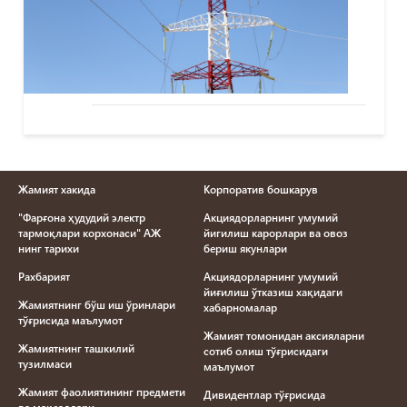
Жамият хакида
Корпоратив бошкарув
"Фарғона ҳудудий электр
Акциядорларнинг умумий
тармоқлари корхонаси" АЖ
йигилиш карорлари ва овоз
нинг тарихи
бериш якунлари
Рахбарият
Акциядорларнинг умумий
йиғилиш ўтказиш хақидаги
Жамиятнинг бўш иш ўринлари
хабарномалар
тўғрисида маълумот
Жамият томонидан аксияларни
Жамиятнинг ташкилий
сотиб олиш тўғрисидаги
тузилмаси
маълумот
Жамият фаолиятининг предмети
Дивидентлар тўғрисида